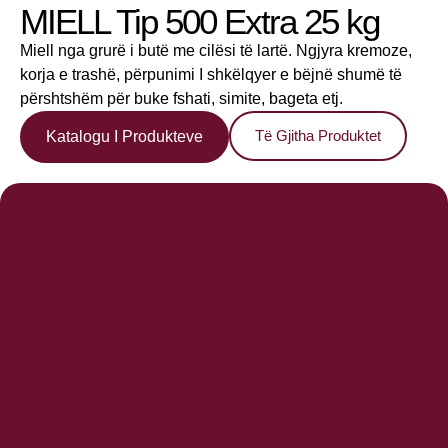
MIELL Tip 500 Extra 25 kg
Miell nga grurë i butë me cilësi të lartë. Ngjyra kremoze,
korja e trashë, përpunimi I shkëlqyer e bëjnë shumë të
përshtshëm për buke fshati, simite, bageta etj.
Të Gjitha Produktet
Katalogu I Produkteve