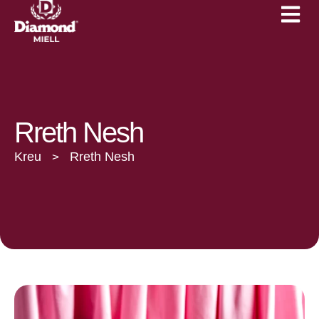
Çertifikimet
Linja 1kg
Lajme dhe Evente
Linja 25kg
Katalog
Karriera
Rreth Nesh
Kreu
Rreth Nesh
>