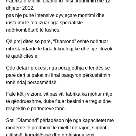
Fabrika e Miellit “Diamond” nisi prodhimin më 12
dhjetor 2012,
pas një pune intensive dyvjeçare montimi dhe
instalimi të realizuar nga specialistë
ndërkombëtarë të fushës.
Që prej ditës së parë, “Diamond” është ndërtuar
mbi standarde të larta teknologjike dhe një filozofi
të qartë cilësie.
Çdo detaj i procesit nga përzgjedhja e lëndës së
parë deri te paketimi final pasqyron përkushtimin
tonë ndaj përsosmërisë.
Falë këtij vizioni, vit pas viti fabrika ka njohur rritje
të qëndrueshme, duke fituar besimin e tregut dhe
respektin e partnerëve tanë.
Sot, “Diamond” përfaqëson një nga kapacitetet më
moderne të prodhimit të miellit në rajon, simbol i
cilësisë, korrektësisë dhe profesionalizmit