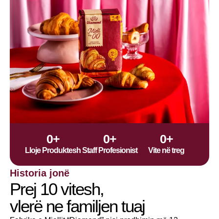
0
+
0
+
0
+
Lloje Produktesh
Staff Profesionist
Vite në treg
Historia jonë
Prej 10 vitesh,
vlerë ne familjen tuaj