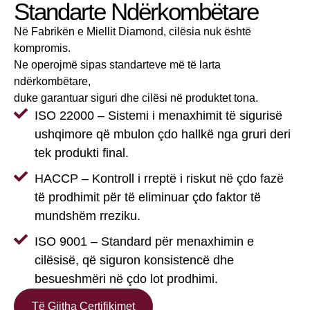
Standarte Ndërkombëtare
Në Fabrikën e Miellit Diamond, cilësia nuk është
kompromis.
Ne operojmë sipas standarteve më të larta
ndërkombëtare,
duke garantuar siguri dhe cilësi në produktet tona.
ISO 22000 – Sistemi i menaxhimit të sigurisë
ushqimore që mbulon çdo hallkë nga gruri deri
tek produkti final.
HACCP – Kontroll i rreptë i riskut në çdo fazë
të prodhimit për të eliminuar çdo faktor të
mundshëm rreziku.
ISO 9001 – Standard për menaxhimin e
cilësisë, që siguron konsistencë dhe
besueshmëri në çdo lot prodhimi.
Të Gjitha Çertifikimet