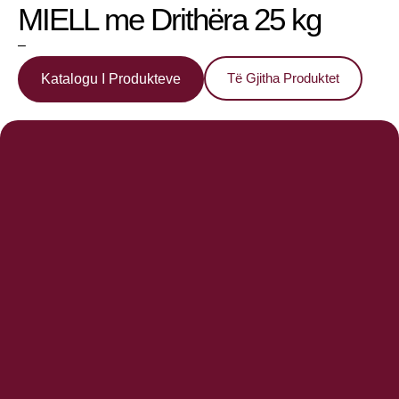
MIELL me Drithëra 25 kg
–
Të Gjitha Produktet
Katalogu I Produkteve