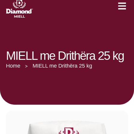
Çertifikimet
Linja 1kg
Lajme dhe Evente
Linja 25kg
Katalog
Karriera
MIELL me Drithëra 25 kg
Home
MIELL me Drithëra 25 kg
>