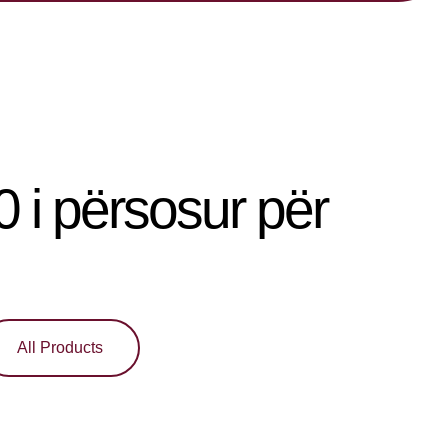
00 i përsosur për
All Products