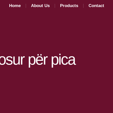
Home
About Us
Products
Contact
Certifications
1kg Line
News and events
25kg Line
Catalog
Career
sosur për pica